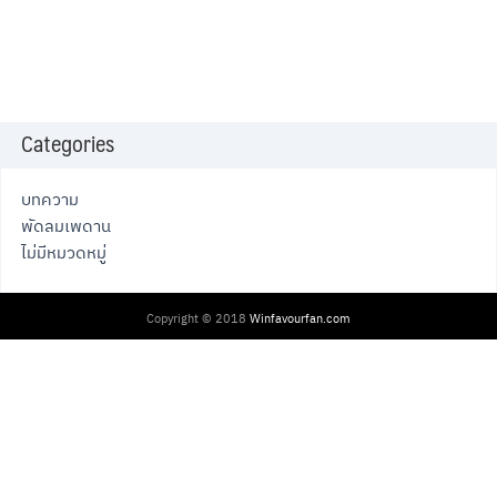
Categories
บทความ
พัดลมเพดาน
ไม่มีหมวดหมู่
Copyright © 2018
Winfavourfan.com