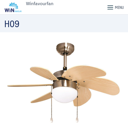
Skip
Winfavourfan
MENU
to
content
H09