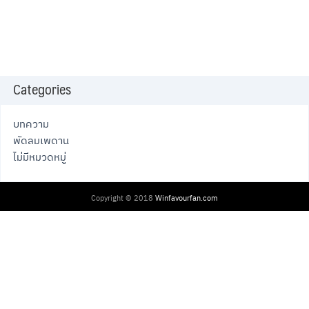
Categories
บทความ
พัดลมเพดาน
ไม่มีหมวดหมู่
Copyright © 2018
Winfavourfan.com