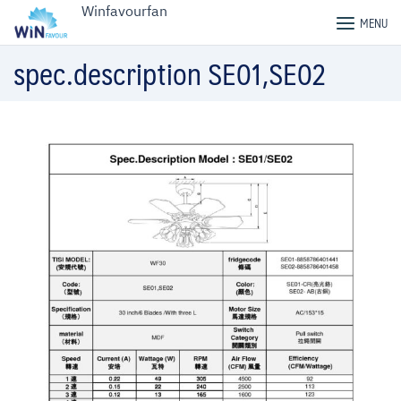
Skip
Winfavourfan
MENU
to
content
spec.description SE01,SE02