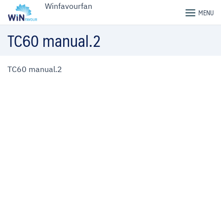
Skip
Winfavourfan
MENU
to
content
TC60 manual.2
TC60 manual.2