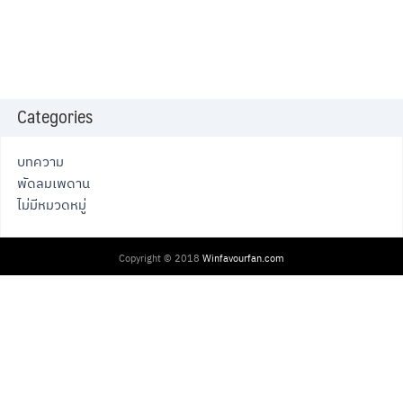
Categories
บทความ
พัดลมเพดาน
ไม่มีหมวดหมู่
Copyright © 2018
Winfavourfan.com