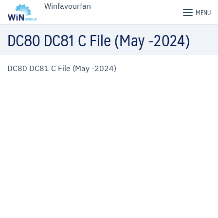
Skip
Winfavourfan
MENU
to
content
DC80 DC81 C File (May -2024)
DC80 DC81 C File (May -2024)