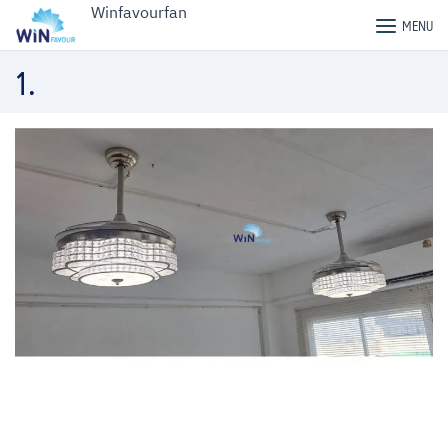
Skip
Winfavourfan
MENU
to
content
1.