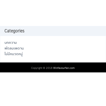
Categories
บทความ
พัดลมเพดาน
ไม่มีหมวดหมู่
Copyright © 2018
Winfavourfan.com