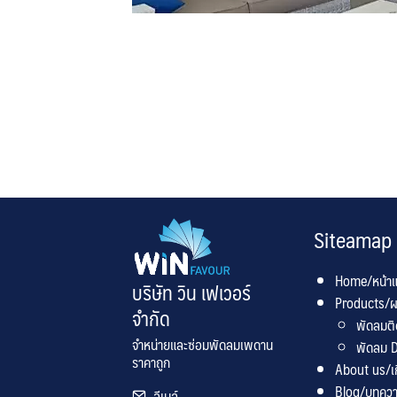
Siteamap
Home/หน้า
บริษัท วิน เฟเวอร์
Products/ผ
จำกัด
พัดลมต
จำหน่ายและซ่อมพัดลมเพดาน
พัดลม D
ราคาถูก
About us/เกี
Blog/บทคว
อีเมล์