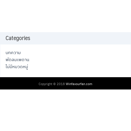
Categories
บทความ
พัดลมเพดาน
ไม่มีหมวดหมู่
Copyright © 2018
Winfavourfan.com