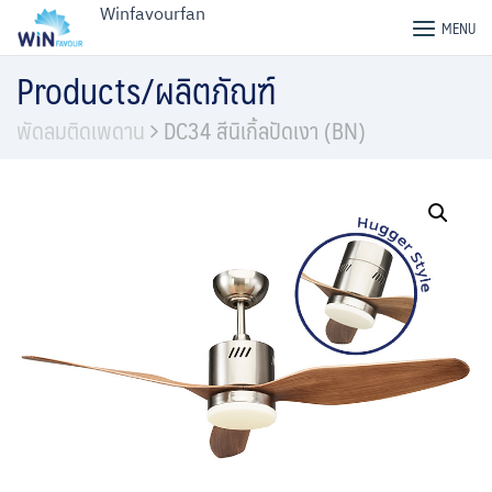
Skip
Winfavourfan
MENU
to
content
Products/ผลิตภัณฑ์
พัดลมติดเพดาน
DC34 สีนิเกิ้ลปัดเงา (BN)