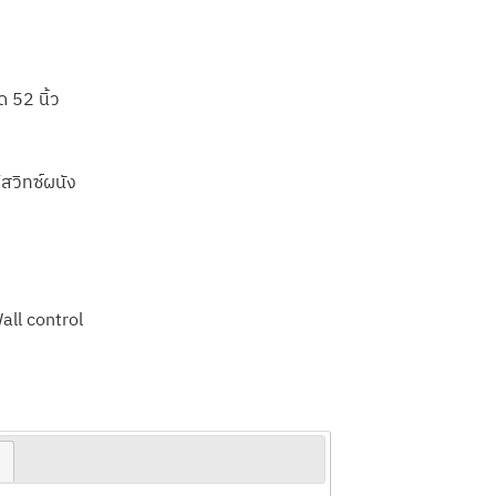
 52 นิ้ว
สวิทซ์ผนัง
all control