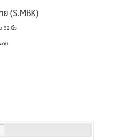
ราย (S.MBK)
 52 นิ้ว
ะดับ