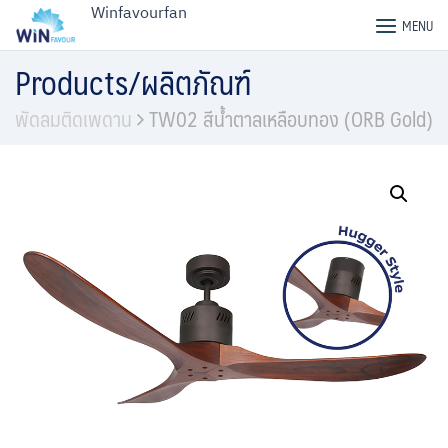
Skip
Winfavourfan
MENU
to
content
Products/ผลิตภัณฑ์
พัดลมติดเพดาน
TW02 สีน้ำตาลเหลือบทอง (ORB Gold)